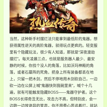
当然，这种新手村摆烂法只能拿到最低阶的鬼器，想
获得属性逆天的高阶鬼器，就得玩点更疯的。轻变服
里有个隐藏玩法，很少有人知道，那就是“深夜渡劫
摆烂”。每天凌晨三点，也就是服务器人最少、最安
静的时候，你找个没人的角落，比如沃玛神殿的角
落，或者石墓阵的死角，把身上所有装备都丢在地
上，只留一把木剑，然后不停地用木剑砍自己，一边
砍一边在公屏上喊“鬼器快到我碗里来”，喊个十几
遍，就有可能触发隐藏BOSS——鬼器守护者。这个
BOSS长得奇丑无比，攻击力不高，但特别皮，会一
边跑一边放诡异的笑声，你不用费心思追着打，就站