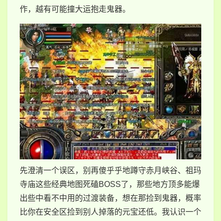
作，越有可能撞大运抱走鬼器。
先澄清一个误区，别再傻乎乎地蹲守赤月峡谷、祖玛
寺庙这些经典地图死磕BOSS了，那些地方顶多能爆
出些中看不中用的过渡装备，想在那捡到鬼器，概率
比你在安全区捡到别人掉落的元宝还低。我认识一个