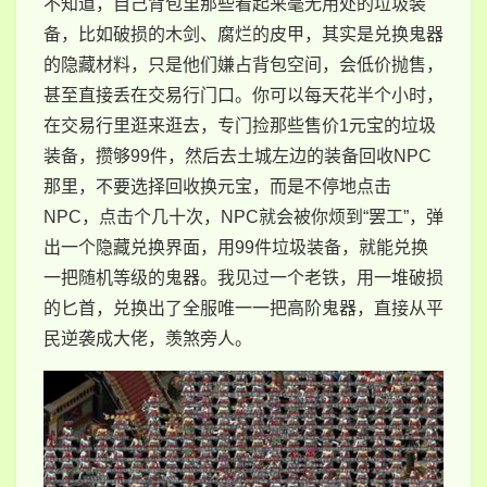
不知道，自己背包里那些看起来毫无用处的垃圾装
备，比如破损的木剑、腐烂的皮甲，其实是兑换鬼器
的隐藏材料，只是他们嫌占背包空间，会低价抛售，
甚至直接丢在交易行门口。你可以每天花半个小时，
在交易行里逛来逛去，专门捡那些售价1元宝的垃圾
装备，攒够99件，然后去土城左边的装备回收NPC
那里，不要选择回收换元宝，而是不停地点击
NPC，点击个几十次，NPC就会被你烦到“罢工”，弹
出一个隐藏兑换界面，用99件垃圾装备，就能兑换
一把随机等级的鬼器。我见过一个老铁，用一堆破损
的匕首，兑换出了全服唯一一把高阶鬼器，直接从平
民逆袭成大佬，羡煞旁人。