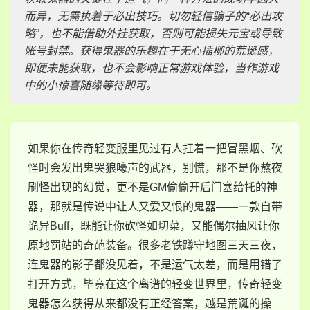
而异，无需执着于必出技巧。切勿轻信骗子的“必出攻
略”，也不能借助外挂获取，否则可能损失元宝或导致
账号封禁。获得鬼器的乐趣在于无心插柳的荒诞感，
即便未能获取，也不会影响正常游戏体验，当作游戏
中的小惊喜随缘等待即可。
如果你在传奇轻变服里见过有人扛着一把冒黑烟、砍
怪时会发出鬼哭狼嚎声的武器，别慌，那不是你熬夜
刷怪出现的幻觉，更不是GM偷偷开后门塞给托的神
器，那就是传说中让人又爱又恨的鬼器——一款自带
诡异Buff，既能让你砍怪如切菜，又能偶尔抽风让你
原地罚站的奇葩装备。很多老铁蹲守地图三天三夜，
连鬼器的影子都没见着，不是运气太差，而是用错了
打开方式，毕竟在这个离谱的轻变世界里，传奇轻变
鬼器怎么获得从来都没有正经答案，越是荒诞的操