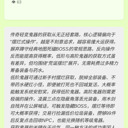
63
传奇轻变鬼器的获取从无正经套路，核心逻辑偏向于
“摆烂式操作”，越是不刻意追求，越容易撞大运获得。
摒弃蹲守经典地图死磕BOSS的常规思路，反向操作
反而能提高获得概率，低阶与高阶鬼器的获取方式虽
有差异，但均围绕“荒诞摆烂”展开，无需耗费过多精力
筹备装备与药水。
低阶鬼器可通过新手村摆烂获取，脱掉全部装备、不
带药水硬扛小怪，即便被打死也不回城复活，大概率
能触发系统安慰奖，获得低阶鬼器。高阶鬼器则需更
极端的操作，凌晨三点在隐蔽角落丢光装备，用木剑
自残并在公屏喊话，可触发隐藏BOSS，摆烂等待即
可大概率获得；交易行捡漏低价垃圾装备，攒够99件
后反复点击回收NPC，也能兑换随机等级鬼器。
获取鬼器的关键在于运气，同一种方法的成功率因人