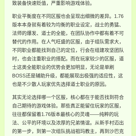
致装备快速贬值，严重影响游戏体验。
职业平衡度在不同区服也会呈现出细微的差异。1.76
版本本身就有着较为均衡的职业设定，战士的勇猛、
法师的爆发、道士的全能，在团队协作中都有着不可
替代的作用。在人气旺盛的区服，由于组队需求大，
不同职业都能找到自己的定位，行会在组建攻坚团队
时，也会注重职业的搭配。而在玩家较少的区服，道
士这类全能职业的优势会更加明显，无论是单刷
BOSS还是辅助升级，都能展现出极强的适应性，这
也是不少散人玩家优先选择道士职业的原因。
其实无论选择哪一个区服，核心都在于能否找到符合
自己期待的游戏体验。那些真正能留住玩家的区服，
往往都保留着1.76版本最核心的灵魂——纯粹的玩
法、公平的环境以及浓厚的兄弟情谊。从新手村迈出
的第一步，到第一次组队挑战祖玛教主，再到沙巴克