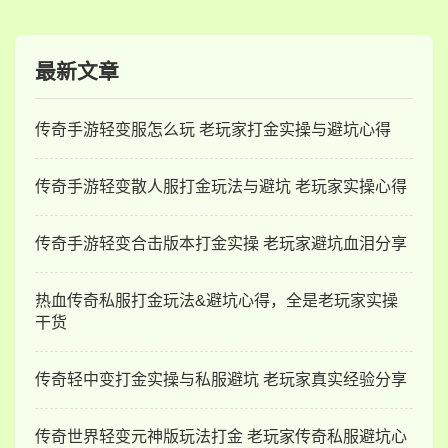
最新文章
传奇手游轻变服怎么玩 老玩家打金实操与避坑心得
传奇手游轻变散人服打金玩法与避坑 老玩家实操心得
传奇手游轻变合击版本打金实操 老玩家避坑血泪分享
热血传奇私服打金玩法&避坑心得，全是老玩家实操
干货
传奇轻中变打金实操与私服避坑 老玩家真实经验分享
传奇世界轻变元神版玩法打金 老玩家传奇私服避坑心