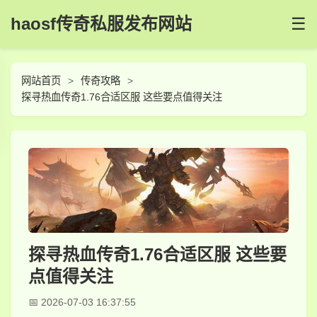
haosf传奇私服发布网站
☰
网站首页
传奇攻略
探寻热血传奇1.76合适区服 这些要点值得关注
探寻热血传奇1.76合适区服 这些要
点值得关注
2026-07-03 16:37:55