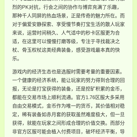
烈的PK对抗，行会之间的协作与博弈充满了乐趣，
那种千人同屏的热血场景，正是传奇的魅力所在。而
对于偏爱安静探索、享受慢节奏打宝生活的散人玩家
来说，运营时间稍久、人气适中的秒卡区服更为合
适，在这里可以慢慢打磨等级，专注于寻找裁决之
杖、骨玉权杖这类经典装备，感受游戏最本真的快
乐。
游戏内的经济生态也是选服时需要考量的重要因素。
一个健康的经济系统，能让玩家的努力得到合理的回
报，无论是打宝获得的装备，还是挖矿积累的金币，
都能在交易市场上顺利流通。官方1.76区服大多采用
自由交易模式，金币作为唯一的货币，其价值相对稳
定，稀有装备如赤月套的获取虽然难度极大，但一旦
获得，就能在玩家之间形成合理的价值交换。而部分
非官方区服可能会植入付费项目，破坏经济平衡，导