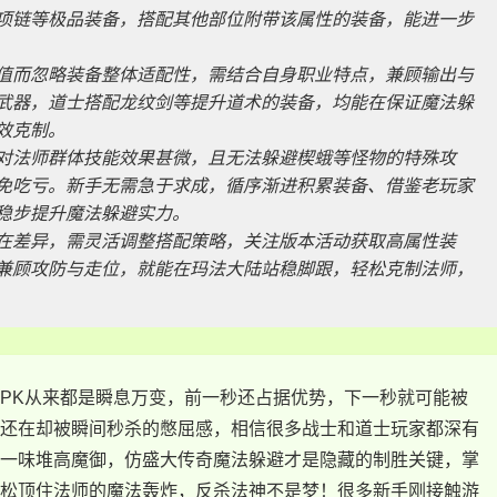
项链等极品装备，搭配其他部位附带该属性的装备，能进一步
值而忽略装备整体适配性，需结合自身职业特点，兼顾输出与
武器，道士搭配龙纹剑等提升道术的装备，均能在保证魔法躲
效克制。
对法师群体技能效果甚微，且无法躲避楔蛾等怪物的特殊攻
免吃亏。新手无需急于求成，循序渐进积累装备、借鉴老玩家
稳步提升魔法躲避实力。
在差异，需灵活调整搭配策略，关注版本活动获取高属性装
兼顾攻防与走位，就能在玛法大陆站稳脚跟，轻松克制法师，
PK从来都是瞬息万变，前一秒还占据优势，下一秒就可能被
还在却被瞬间秒杀的憋屈感，相信很多战士和道士玩家都深有
一味堆高魔御，仿盛大传奇魔法躲避才是隐藏的制胜关键，掌
松顶住法师的魔法轰炸，反杀法神不是梦！很多新手刚接触游