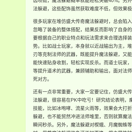
齿项链，魔法躲避概率就能轻松突破40%。另
法躲避，这些配饰虽然获取难度不低，但效果极
很多玩家在堆仿盛大传奇魔法躲避时，总会陷入
忽略了装备的整体搭配，结果反而影响了自身的
要根据自己的职业特点和玩法需求来合理选择装
势。比如战士玩家，本身就以近战输出为主，堆
刃等克制法师的武器，既能提升魔法躲避，又能
能快速贴身收割，轻松实现反杀。而道士玩家，
等提升道术的武器，兼顾辅助和输出，面对法师
死对方。
还有一点非常重要，大家一定要记住，仿盛大传
法躲避，很容易在PK中吃亏！研究结论表明，
技能，比如冰咆哮、流星火雨等，效果会大打折
躲避，也不能贸然冲进法师堆里，否则就算魔法
瞬间秒杀。另外，魔法躲避对楔蛾、月魔蜘蛛等