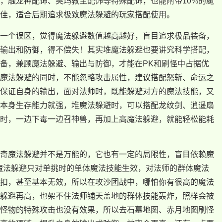
外，触龙神配饰、奥玛教主配饰等特殊配饰，也能附带10%的魔
佳，适合后期追求极致魔法躲避的玩家搭配使用。
一个误区，觉得魔法躲避数值越高越好，盲目追求极品装备，
输出和防御，得不偿失！其实堆魔法躲避也要讲究科学搭配，
备，兼顾魔法躲避、输出与防御，才能在PK和刷怪中占据优
魔法躲避的同时，不能忽略攻击属性，建议搭配怒斩、命运之
保证自身的输出，面对法师时，既能躲避对方的魔法技能，又
本身生存能力就强，堆魔法躲避时，可以搭配龙纹剑、逍遥扇
时，一边下毒一边召神兽，再加上高魔法躲避，就能轻松能耗
奇魔法躲避并不是万能的，它也有一定的局限性，盲目依赖魔
魔法躲避只对单挑时的单体魔法技能生效，对法师的群体魔法
扣，甚至基本无效，所以在攻沙团战中，哪怕你有很高的魔法
躲避再高，也架不住法师铺天盖地的群体技能轰炸，照样会被
怪物的特殊攻击也没有效果，所以去石墓地图、赤月地图刷怪