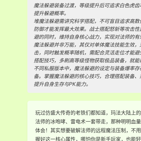
魔法躲避装备过渡，等级提升后可追求白色虎齿
提升躲避概率。
堆魔法躲避需讲究科学搭配，不可盲目追求高数
防御才能发挥最大效果。战士搭配怒斩等攻击性
避的同时，维持自身核心战力，实现对法师的有
魔法躲避并非万能，其仅对单体魔法技能生效，
击，同时触发概率随机，需配合灵活走位才能避
搭配技巧，多刷高等级怪物获取极品装备，就能
不同私服版本中，魔法躲避的设定与装备爆率存
备。掌握魔法躲避的核心技巧，合理搭配装备、
提升自身生存与PK能力。
玩过仿盛大传奇的老铁们都知道，玛法大陆上的
法师的冰咆哮、雷电术一套带走，那种明明血量
体会！其实想要破解法师的远程魔法压制，不用
握好这一核心属性，哪怕你是新手玩家，也能轻