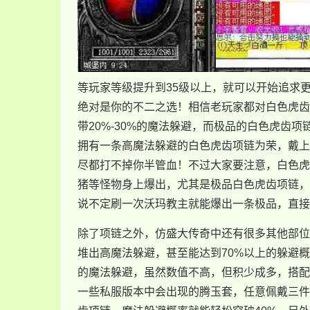
等玩家等级提升到35级以上，就可以开始追求
绝对是你的不二之选！相信老玩家都对白色虎齿
带20%-30%的魔法躲避，而极品的白色虎齿项
拥有一条高魔法躲避的白色虎齿项链为荣，戴上
尽都打不掉你半管血！不过大家要注意，白色虎
猪等怪物身上爆出，尤其是极品白色虎齿项链，
说不定刷一次沃玛教主就能爆出一条极品，直接
除了项链之外，仿盛大传奇中还有很多其他部位
堆出高魔法躲避，甚至能达到70%以上的躲避
的魔法躲避，虽然数值不高，但积少成多，搭配
一些私服版本中会出现的腾玉套，任意佩戴三件