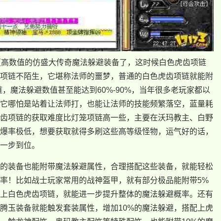
更高数值的仿盛大传奇魔法躲避装备了，这时候白色虎齿项链
项链不陌生，它堪称法师的噩梦，普通的白色虎齿项链就能附
链，魔法躲避数值甚至能达到60%-90%，当年很多老玩家都以
它哪怕是站着让法师打，也能让法师的技能频繁落空，蓝量耗
齿项链的获取难度比灯笼项链高一些，主要在沃玛教主、白野
爆率极低，想要获取就得多刷这些高等级怪物，运气好的话，
一步到位。
的装备也能附带魔法躲避属性，合理搭配这些装备，就能轻松
概率！比如战士玩家常用的战神盔甲，就有部分极品能附带5%
上白色虎齿项链，就能进一步提升整体的魔法躲避概率。还有
腾玉装备就能触发套装属性，增加10%的魔法躲避，搭配上虎