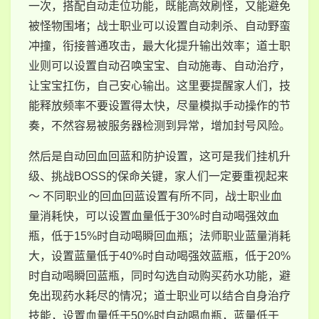
一次，搭配自动走位功能，既能高效刷怪，又能避免
被怪物围堵；战士职业可以设置自动刺杀、自动野蛮
冲撞，衔接普通攻击，最大化提升输出效率；道士职
业则可以设置自动召唤宝宝、自动施毒、自动治疗，
让宝宝扛伤，自己安心输出。这里要提醒家人们，技
能释放频率不要设置得太快，尽量模拟手动操作的节
奏，不然容易被服务器检测到异常，增加封号风险。
然后是自动回血回蓝和防护设置，这可是我们挂机升
级、挑战BOSS的保命关键，家人们一定要重视起来
～ 不同职业的回血回蓝设置有所不同，战士职业血
量消耗快，可以设置血量低于30%时自动喝强效血
瓶，低于15%时自动喝瞬回血瓶；法师职业蓝量消耗
大，设置蓝量低于40%时自动喝强效蓝瓶，低于20%
时自动喝瞬回蓝瓶，同时勾选自动购买药水功能，避
免出现药水耗尽的情况；道士职业可以结合自身治疗
技能，设置血量低于50%时自动喝血瓶，蓝量低于