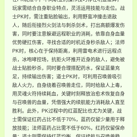
玩家需结合自身职业特点，灵活运用技能与走位。战
士PK时，需注重贴脸输出，利用野蛮冲撞击退敌
人，随后衔接烈火剑法与刺杀剑术，打出高额爆发伤
害，同时要注意躲避远程职业的消耗，依靠自身血量
优势硬扛伤害，寻找合适的时机近身秒杀敌人；法师
PK时，核心在于保持距离，利用雷电术进行远程点
杀，冰咆哮控场，抗拒火环推开近身的敌人，避免被
战士贴脸秒杀，同时要合理搭配药水，保证蓝量充
足，持续输出伤害；道士PK时，可利用召唤兽吸引
敌人火力，自身绕着召唤兽走位，同时给敌人上毒，
用灵魂火符持续耗血，关键时刻释放治愈术恢复自身
与召唤兽的血量，凭借强大的续航能力消耗敌人直至
胜利。此外，PK过程中的红蓝配比也尤为关键，战
士需保证红药占比不低于70%，蓝药仅留少量用于释
放技能；法师蓝药占比需不低于60%，红药仅留保命
量；道士则需保持红蓝均衡，保证续航与召唤兽稳