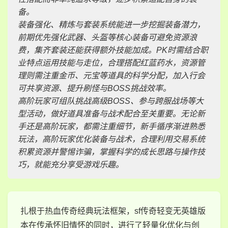
备。
装备强化、精炼与套装系统能进一步挖掘装备潜力，
前期优先强化武器、头盔等核心装备可避免资源浪
费，集齐套装还能获得额外技能加成。PK时需结合职
业特点运用技能与走位，合理搭配红蓝药水，资源管
理则需注重金币、元宝等道具的科学分配，加入行会
可共享资源、提升刷怪与BOSS挑战效率。
高阶玩家可组队挑战高级BOSS、参与跨服战场等大
型活动，做好道具准备与战术配合至关重要。无论新
手还是高阶玩家，都需注重细节，新手循序渐进熟悉
玩法，高阶玩家优化装备与战术，合理利用交易系统
积累资源并警惕诈骗，掌握科学的成长思路与操作技
巧，就能充分享受游戏乐趣。
扎根于热血传奇经典玩法框架，sf传奇轻变无英雄版
本在传承怀旧情怀的同时，进行了轻量化优化与创