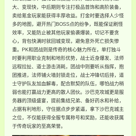
大、变现快，中后期则专注打极品首饰和高阶装备，
卖给氪金玩家能获得丰厚收益。打金时要选择人少怪
多的地图，避开热门BOSS点的纷争，既能保证刷怪
效率，又能防止被其他玩家偷袭爆装，切记不要贪
心，背包快满时就回城变现，避免意外死亡损失惨
重。PK和团战则是传奇的核心魅力所在，单打独斗
时要利用职业克制和地形优势，战士近身爆发、法师
远程拉扯、道士游击消耗，团战中则要听从指挥，抱
团推进，法师铺火墙封锁走位，战士冲锋切后排，道
士守护队友加血解毒，配合默契的队伍，哪怕战力稍
弱也能打赢战力更高的散人团伙。沙巴克攻城更是服
务器的顶级盛宴，提前集结兄弟、备好药水和补给，
占据有利地形，守住据点步步紧逼，拿下沙巴克城主
之位，不仅能获得全服专属称号和奖励，还能收获属
于传奇玩家的至高荣誉。