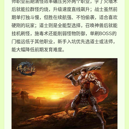
师职业前期清怪效率碾压另外两个职业，学了火墙术
后就能拉群怪灼烧，升级速度直线飙升；战士虽然前
期单打独斗慢，但胜在续航强、不怕偷袭，适合喜欢
硬刚的玩家；道士则是全能型选择，召唤神兽后就能
挂机刷怪，施毒术还能削弱怪物防御，单刷BOSS的
门槛远低于其他职业，新手入坑优先选道士或法师，
能大幅降低前期发育难度。