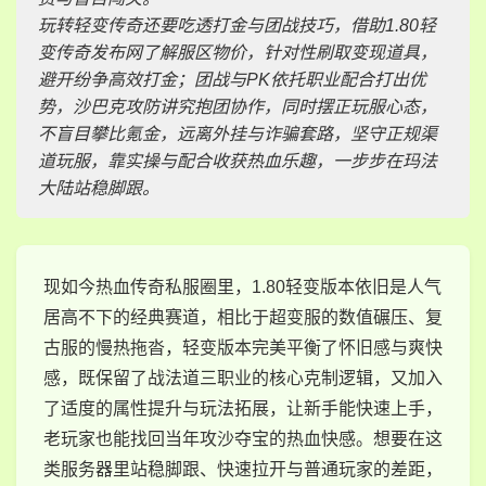
玩转轻变传奇还要吃透打金与团战技巧，借助1.80轻
变传奇发布网了解服区物价，针对性刷取变现道具，
避开纷争高效打金；团战与PK依托职业配合打出优
势，沙巴克攻防讲究抱团协作，同时摆正玩服心态，
不盲目攀比氪金，远离外挂与诈骗套路，坚守正规渠
道玩服，靠实操与配合收获热血乐趣，一步步在玛法
大陆站稳脚跟。
现如今热血传奇私服圈里，1.80轻变版本依旧是人气
居高不下的经典赛道，相比于超变服的数值碾压、复
古服的慢热拖沓，轻变版本完美平衡了怀旧感与爽快
感，既保留了战法道三职业的核心克制逻辑，又加入
了适度的属性提升与玩法拓展，让新手能快速上手，
老玩家也能找回当年攻沙夺宝的热血快感。想要在这
类服务器里站稳脚跟、快速拉开与普通玩家的差距，