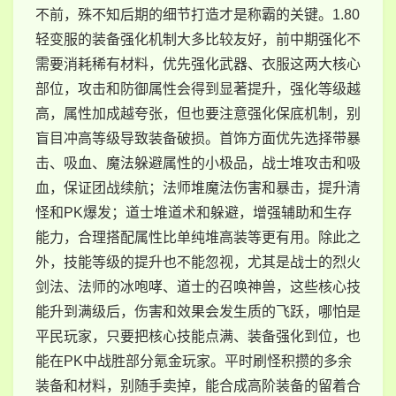
不前，殊不知后期的细节打造才是称霸的关键。1.80
轻变服的装备强化机制大多比较友好，前中期强化不
需要消耗稀有材料，优先强化武器、衣服这两大核心
部位，攻击和防御属性会得到显著提升，强化等级越
高，属性加成越夸张，但也要注意强化保底机制，别
盲目冲高等级导致装备破损。首饰方面优先选择带暴
击、吸血、魔法躲避属性的小极品，战士堆攻击和吸
血，保证团战续航；法师堆魔法伤害和暴击，提升清
怪和PK爆发；道士堆道术和躲避，增强辅助和生存
能力，合理搭配属性比单纯堆高装等更有用。除此之
外，技能等级的提升也不能忽视，尤其是战士的烈火
剑法、法师的冰咆哮、道士的召唤神兽，这些核心技
能升到满级后，伤害和效果会发生质的飞跃，哪怕是
平民玩家，只要把核心技能点满、装备强化到位，也
能在PK中战胜部分氪金玩家。平时刷怪积攒的多余
装备和材料，别随手卖掉，能合成高阶装备的留着合