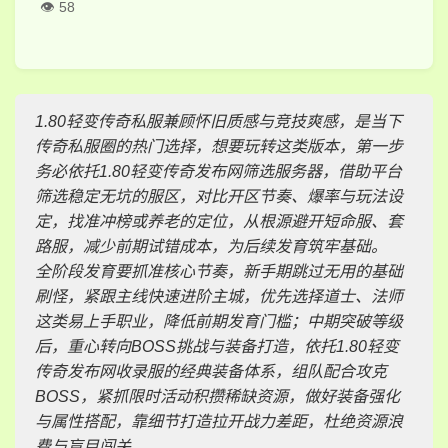
58
1.80轻变传奇私服兼顾怀旧质感与竞技爽感，是当下
传奇私服圈的热门选择，想要玩转这类版本，第一步
务必依托1.80轻变传奇发布网筛选服务器，借助平台
筛选稳定无坑的服区，对比开区节奏、爆率与玩法设
定，找准冲榜或养老的定位，从根源避开短命服、套
路服，减少前期试错成本，为后续发育筑牢基础。
全阶段发育要抓准核心节奏，新手期跳过无用的基础
刷怪，紧跟主线快速进阶主城，优先选择道士、法师
这类易上手职业，降低前期发育门槛；中期突破等级
后，重心转向BOSS挑战与装备打造，依托1.80轻变
传奇发布网收录服的经典装备体系，组队配合攻克
BOSS，紧抓限时活动积攒稀缺资源，做好装备强化
与属性搭配，靠细节打造拉开战力差距，杜绝资源浪
费与盲目闯关。