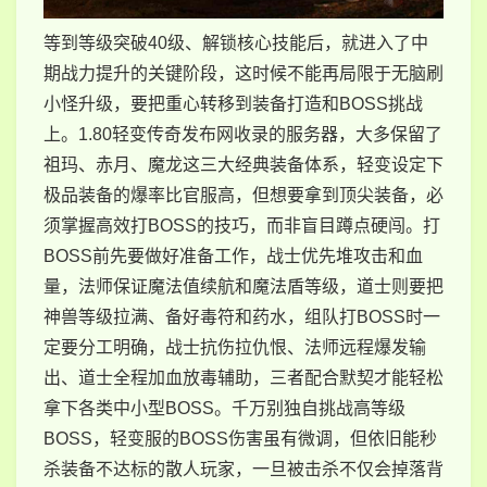
等到等级突破40级、解锁核心技能后，就进入了中
期战力提升的关键阶段，这时候不能再局限于无脑刷
小怪升级，要把重心转移到装备打造和BOSS挑战
上。1.80轻变传奇发布网收录的服务器，大多保留了
祖玛、赤月、魔龙这三大经典装备体系，轻变设定下
极品装备的爆率比官服高，但想要拿到顶尖装备，必
须掌握高效打BOSS的技巧，而非盲目蹲点硬闯。打
BOSS前先要做好准备工作，战士优先堆攻击和血
量，法师保证魔法值续航和魔法盾等级，道士则要把
神兽等级拉满、备好毒符和药水，组队打BOSS时一
定要分工明确，战士抗伤拉仇恨、法师远程爆发输
出、道士全程加血放毒辅助，三者配合默契才能轻松
拿下各类中小型BOSS。千万别独自挑战高等级
BOSS，轻变服的BOSS伤害虽有微调，但依旧能秒
杀装备不达标的散人玩家，一旦被击杀不仅会掉落背