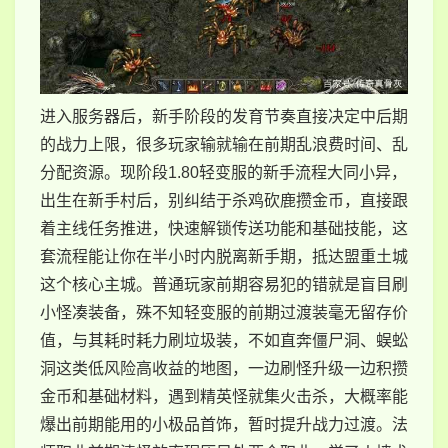
进入服务器后，新手阶段的发育节奏直接决定中后期
的战力上限，很多玩家输就输在前期乱浪费时间、乱
分配资源。现阶段1.80轻变服的新手流程大同小异，
出生在新手村后，别纠结于杀鸡砍鹿攒金币，直接跟
着主线任务推进，快速解锁传送功能和基础技能，这
套流程能让你在半小时内脱离新手期，抵达盟重土城
这个核心主城。普通玩家前期容易犯的错就是盲目刷
小怪凑装备，殊不知轻变服的前期过渡装毫无留存价
值，与其耗时耗力刷垃圾装，不如直奔僵尸洞、蜈蚣
洞这类低风险高收益的地图，一边刷怪升级一边积攒
金币和基础材料，遇到精英怪就集火击杀，大概率能
爆出前期能用的小极品首饰，暂时提升战力过渡。法