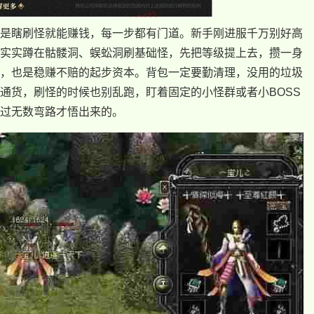
是瞎刷怪就能赚钱，每一步都有门道。新手刚进服千万别好高
实实蹲在骷髅洞、蜈蚣洞刷基础怪，先把等级提上去，攒一身
，也是稳赚不赔的起步资本。背包一定要勤清理，没用的垃圾
通货，刷怪的时候也别乱跑，盯着固定的小怪群或者小BOSS
过无数弯路才悟出来的。