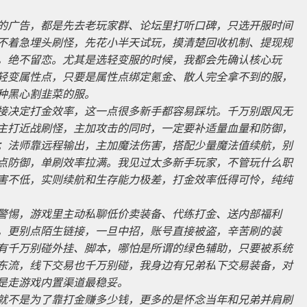
的广告，都是先去老玩家群、论坛里打听口碑，只选开服时间
不着急埋头刷怪，先花小半天试玩，摸清楚回收机制、提现规
，绝不留恋。尤其是选轻变服的时候，我都会先确认核心玩
轻变属性点，只要是属性点绑定氪金、散人完全拿不到的服，
种黑心割韭菜的服。
接决定打金效率，这一点很多新手都容易踩坑。千万别跟风无
主打近战刷怪，主加攻击的同时，一定要补适量血量和防御，
；法师靠远程输出，主加魔法伤害，搭配少量魔法值续航，别
点防御，单刷效率拉满。我见过太多新手玩家，不管玩什么职
害不低，实则续航和生存能力极差，打金效率低得可怜，纯纯
警惕，游戏里主动私聊低价卖装备、代练打金、送内部福利
，更别点陌生链接，一旦中招，账号直接被盗，辛苦刷的装
有千万别碰外挂、脚本，哪怕是所谓的绿色辅助，只要被系统
东流，线下交易也千万别碰，我身边有兄弟私下交易装备，对
是走游戏内置渠道最稳妥。
就不是为了靠打金赚多少钱，更多的是怀念当年和兄弟并肩刷