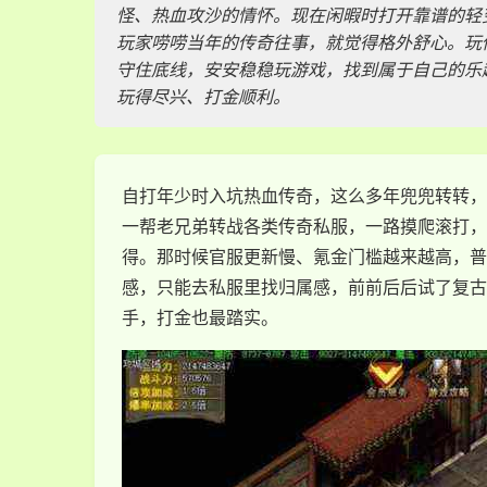
怪、热血攻沙的情怀。现在闲暇时打开靠谱的轻
玩家唠唠当年的传奇往事，就觉得格外舒心。玩
守住底线，安安稳稳玩游戏，找到属于自己的乐
玩得尽兴、打金顺利。
自打年少时入坑热血传奇，这么多年兜兜转转，
一帮老兄弟转战各类传奇私服，一路摸爬滚打，
得。那时候官服更新慢、氪金门槛越来越高，普
感，只能去私服里找归属感，前前后后试了复古
手，打金也最踏实。