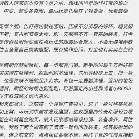
通散人玩家根本没有立足之地，想找回当年刷怪打宝的热血
、中变、超变各类服，最后还是扎根在了轻变服，玩着最顺
见哪个服广告打得凶就往哪钻，压根不分辨服的好坏，超变服
不到；复古服节奏太慢，刷一天都攒不齐一套基础装备，打金
是传奇私服轻变属性点玩法的服最适合散人，不会无脑堆砌数
性点全靠自己摸索搭配，既有操作空间，打金也有实实在在的
是瞎刷怪就能赚钱，每一步都有门道。新手刚进服千万别好高
实实蹲在骷髅洞、蜈蚣洞刷基础怪，先把等级提上去，攒一身
，也是稳赚不赔的起步资本。背包一定要勤清理，没用的垃圾
通货，刷怪的时候也别乱跑，盯着固定的小怪群或者小BOSS
过无数弯路才悟出来的。
起来都窝火，之前被一个弹窗广告吸引，进了一款号称零氪高
切正常，可玩到中途才发现猫腻，这款服里的传奇私服轻变属
能在商城氪金购买，散人玩家哪怕等级拉满、装备凑齐，属性
是，我熬了两个通宵刷了满满一背包回收装备，找客服提现的
金，连之前交的一点点保证金都不退，那阵子真的气得直接卸