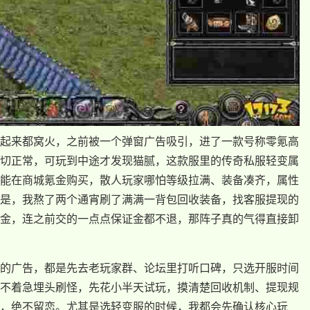
起来都窝火，之前被一个弹窗广告吸引，进了一款号称零氪高
切正常，可玩到中途才发现猫腻，这款服里的传奇私服轻变属
能在商城氪金购买，散人玩家哪怕等级拉满、装备凑齐，属性
是，我熬了两个通宵刷了满满一背包回收装备，找客服提现的
金，连之前交的一点点保证金都不退，那阵子真的气得直接卸
的广告，都是先去老玩家群、论坛里打听口碑，只选开服时间
不着急埋头刷怪，先花小半天试玩，摸清楚回收机制、提现规
，绝不留恋。尤其是选轻变服的时候，我都会先确认核心玩