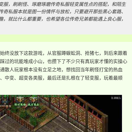
变服，刷刷怪、琢磨琢磨传奇私服轻变属性点的搭配，和陌生
传奇私服本就是图一份情怀与放松，只要避开那些黑心套路、
趣，就比什么都重要，也希望各位传奇兄弟都能遇上良心服，
始终没放下这款游戏，从官服蹲蜈蚣洞、抢猪七，到后来跟着
踩过的坑能堆成小山，也攒下了不少只有真玩家才懂的实操心
通散人玩家根本没有立足之地，想找回当年刷怪打宝的热血
、中变、超变各类服，最后还是扎根在了轻变服，玩着最顺