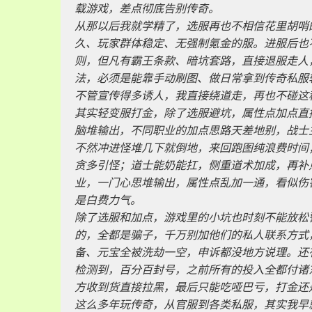
载游戏，差点彻底告别传奇。
从那以后我就学精了，选服再也不相信花里胡哨
久、玩家群体稳定、无强制氪金的服。进服后也
则，但凡有霸王条款、暗坑套路，直接退服走人
法，必须是能靠手动刷图、做日常拿到传奇私服
不管宣传得多诱人，我直接绕道走，再也不碰这
其实轻变服打金，除了选服避坑，属性点加点直
脑堆输出，不同职业的加点思路天差地别，战士
不然冲进怪堆几下就倒地，来回跑图纯浪费时间
贪多引怪；道士能奶能扛，侧重道术加成，再补
业，一门心思堆输出，属性点乱加一通，看似伤
是白费力气。
除了选服和加点，游戏里的小坑也时刻不能放松
的，全都是骗子，千万别加他们的私人联系方式
备、元宝全被洗劫一空，申诉都没地方说理。还
检测到，百分百封号，之前所有的投入全都付诸
方收到货直接拉黑，最后只能吃哑巴亏，打金还
这么多年玩传奇，从官服到各类私服，其实我早