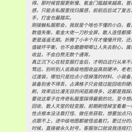
得。那时候官服更新慢、氪金门槛越来越高，普
感，只能去私服里找归属感，前前后后试了复古
手，打金也最踏实。
刚接触私服那会，我就是个啥也不懂的小白，看
数值失衡，氪金大佬一刀秒全屏，散人连怪都摸
更是遥遥无期。折腾了小半个月才慢慢开窍，还
值破坏平衡，也不会磨磨唧唧让人失去耐心，属
收益，不会白熬无数个通宵。
真正沉下心在轻变服打金后，才明白这行从来不
骛远，别听别人说高级地图收益高就硬冲，老老
过渡装，哪怕只是捡点小怪掉落的材料、小装备
装备别舍不得丢，占满格子只会错过能回收的硬
刷，效率远比漫无目的闲逛高得多，这都是我踩
要说这辈子在传奇私服里踩得最狠的坑，至今想
回收、散人天堂的轻变服，前期刷怪掉宝看着一
性点根本没法靠打怪、做任务获取，想要加点只
点跟不上，进中级地图都被怪追着打。更过分的
时候，直接被永久封号，客服张口就说我违规打