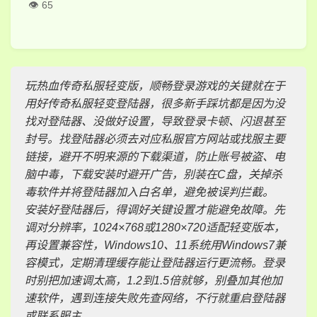
65
玩热血传奇私服轻变版，顺畅登录游戏的关键就在于
用好传奇私服轻变登陆器，很多新手踩坑都是因为没
找对登陆器、没做好设置，导致登录卡顿、闪退甚至
封号。找登陆器必须去对应私服官方网站或找服主要
链接，避开不明来源的下载渠道，防止账号被盗、电
脑中毒，下载安装时避开广告，别装在C盘，关掉杀
毒软件并将登陆器加入白名单，避免被误判拦截。
安装好登陆器后，得调好关键设置才能避免故障。先
调对分辨率，1024×768或1280×720适配轻变版本，
再设置兼容性，Windows10、11系统用Windows7兼
容模式，定期清理缓存能让登陆器运行更流畅。登录
时别把加速调太高，1.2到1.5倍就够，别叠加其他加
速软件，遇到连接失败先查网络，不行就重启登陆器
或联系服主。