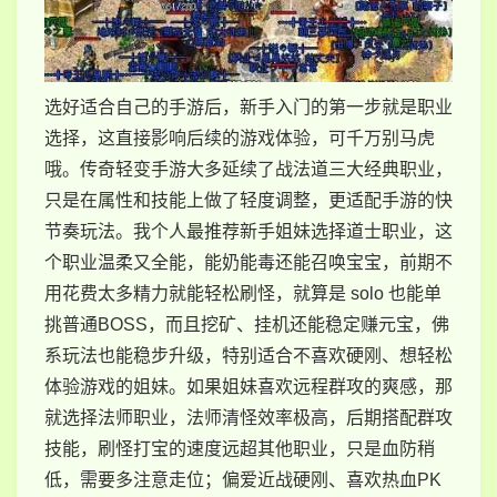
选好适合自己的手游后，新手入门的第一步就是职业
选择，这直接影响后续的游戏体验，可千万别马虎
哦。传奇轻变手游大多延续了战法道三大经典职业，
只是在属性和技能上做了轻度调整，更适配手游的快
节奏玩法。我个人最推荐新手姐妹选择道士职业，这
个职业温柔又全能，能奶能毒还能召唤宝宝，前期不
用花费太多精力就能轻松刷怪，就算是 solo 也能单
挑普通BOSS，而且挖矿、挂机还能稳定赚元宝，佛
系玩法也能稳步升级，特别适合不喜欢硬刚、想轻松
体验游戏的姐妹。如果姐妹喜欢远程群攻的爽感，那
就选择法师职业，法师清怪效率极高，后期搭配群攻
技能，刷怪打宝的速度远超其他职业，只是血防稍
低，需要多注意走位；偏爱近战硬刚、喜欢热血PK