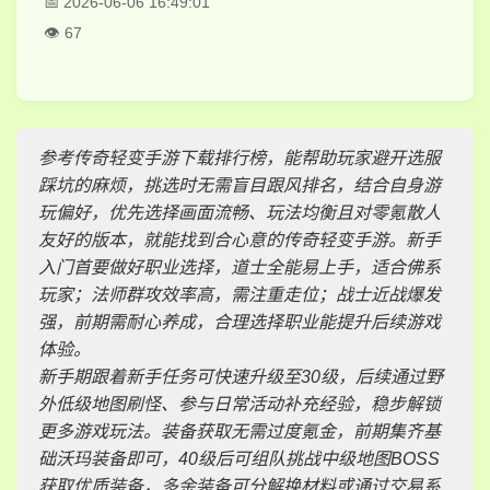
2026-06-06 16:49:01
67
参考传奇轻变手游下载排行榜，能帮助玩家避开选服
踩坑的麻烦，挑选时无需盲目跟风排名，结合自身游
玩偏好，优先选择画面流畅、玩法均衡且对零氪散人
友好的版本，就能找到合心意的传奇轻变手游。新手
入门首要做好职业选择，道士全能易上手，适合佛系
玩家；法师群攻效率高，需注重走位；战士近战爆发
强，前期需耐心养成，合理选择职业能提升后续游戏
体验。
新手期跟着新手任务可快速升级至30级，后续通过野
外低级地图刷怪、参与日常活动补充经验，稳步解锁
更多游戏玩法。装备获取无需过度氪金，前期集齐基
础沃玛装备即可，40级后可组队挑战中级地图BOSS
获取优质装备，多余装备可分解换材料或通过交易系