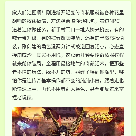
家人们谁懂啊！刚进新开轻变传奇私服就被各种花里
胡哨的按钮搞懵，左边弹窗喊你领礼包，右边NPC
追着让你做任务，新手村门口一堆人挤来挤去，有的
喊着带升级，有的摆着摊卖装备，还有的暗戳戳搞偷
袭，刚创建的角色没两分钟就被送回复活点，心态直
接崩成渣。其实不用慌，这篇新开轻变传奇私服教程
就来帮你破局，全程用最接地气的奇葩话术，把那些
看不懂的玩法、躲不开的坑，掰碎了喂到你嘴里，哪
怕你是连传奇基本操作都不会的纯纯小白，跟着走也
能快速上手，再也不用看别人脸色，甚至能反过来拿
捏老玩家。