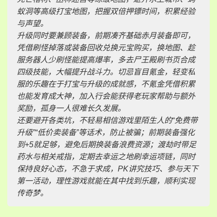
蚁洞等高级打宝地图，把握双倍押镖时间，积累经验
与声望。
升级同时要兼顾装备，前期凑齐基础赤月装备即可，
凭借刷怪掉落或装备回收兑换元宝购买，换地图、趁
服务器人少刷怪能提高爆率，多去尸王殿刷书页合成
四级技能，大幅提升战斗力。切忌盲目氪金，轻变私
服的乐趣在于打宝与升级的成就感，不氪金凭借积累
也能发育成大神，加入行会能获得老玩家帮助与额外
奖励，孤身一人很难长久发展。
还要避开各类坑，不轻易相信游戏里陌生人的“免费带
升级”“低价卖装备”等话术，防止被骗；前期装备强化
到+5就足够，避免后期换装备浪费资源；渡劫时带足
药水与相关戒指，定期去幸运之地刷幸运项链，同时
保持良好心态，不急于求成，PK讲究技巧、参与天下
第一活动，理性游戏就能在其中找到乐趣，顺利实现
传奇梦。