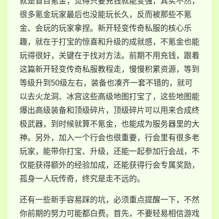
就是盲目氪金，觉得只要充钱就能变强，其实不然，
很多氪金玩家最后也没能玩长久，反而被那些不氪
金、会玩的玩家拿捏。新开轻变传奇私服的核心乐
趣，就在于打宝的惊喜和升级的成就感，不氪金也能
玩得很好，关键在于找对方法。前期不用充钱，跟着
这篇新开轻变传奇私服教程走，慢慢积累资源，等到
等级升到50级左右，装备也凑齐一套不错的，就可
以去火龙洞、冰宫这些高级地图打宝了，这些地图能
爆出高级装备和顶级碎片，顶级碎片可以用来合成终
极武器，到时候就算不氪金，也能成为服务器里的大
神。另外，加入一个行会也很重要，行会里有很多老
玩家，能带你打宝、升级，还能一起参加行会战，不
仅能获得额外的经验加成，还能获得行会专属奖励，
孤身一人玩传奇，终究是走不远的。
还有一些新手容易踩的坑，必须重点提醒一下，不然
你前期的努力可能都白费。首先，不要轻易相信游戏