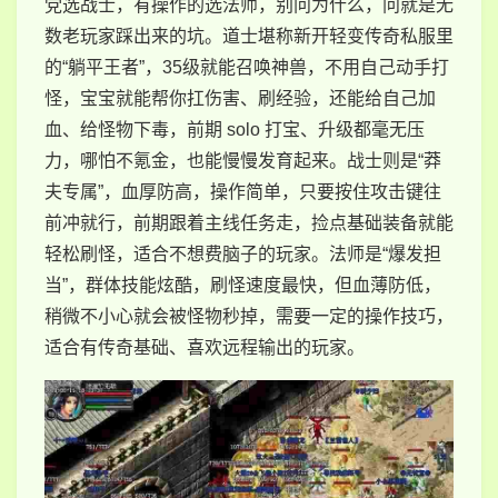
党选战士，有操作的选法师，别问为什么，问就是无
数老玩家踩出来的坑。道士堪称新开轻变传奇私服里
的“躺平王者”，35级就能召唤神兽，不用自己动手打
怪，宝宝就能帮你扛伤害、刷经验，还能给自己加
血、给怪物下毒，前期 solo 打宝、升级都毫无压
力，哪怕不氪金，也能慢慢发育起来。战士则是“莽
夫专属”，血厚防高，操作简单，只要按住攻击键往
前冲就行，前期跟着主线任务走，捡点基础装备就能
轻松刷怪，适合不想费脑子的玩家。法师是“爆发担
当”，群体技能炫酷，刷怪速度最快，但血薄防低，
稍微不小心就会被怪物秒掉，需要一定的操作技巧，
适合有传奇基础、喜欢远程输出的玩家。