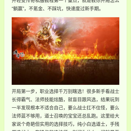
开轻变传奇私服教程第一个重点，就是教你开局怎么
“躺赢”，不氪金、不踩坑，快速度过新手期。
开局第一步，职业选择千万别瞎选！很多新手看战士
长得霸气、法师技能炫酷，就盲目跟风选，结果玩到
一半发现根本不适合自己，要么战士扛不住怪，要么
法师蓝不够用，道士召唤的宝宝还总乱跑。这里给大
家说个奇葩但实用的选择技巧，纯小白选道士，手残