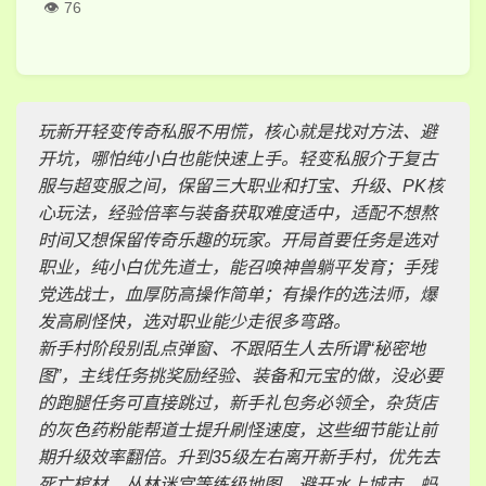
76
玩新开轻变传奇私服不用慌，核心就是找对方法、避
开坑，哪怕纯小白也能快速上手。轻变私服介于复古
服与超变服之间，保留三大职业和打宝、升级、PK核
心玩法，经验倍率与装备获取难度适中，适配不想熬
时间又想保留传奇乐趣的玩家。开局首要任务是选对
职业，纯小白优先道士，能召唤神兽躺平发育；手残
党选战士，血厚防高操作简单；有操作的选法师，爆
发高刷怪快，选对职业能少走很多弯路。
新手村阶段别乱点弹窗、不跟陌生人去所谓“秘密地
图”，主线任务挑奖励经验、装备和元宝的做，没必要
的跑腿任务可直接跳过，新手礼包务必领全，杂货店
的灰色药粉能帮道士提升刷怪速度，这些细节能让前
期升级效率翻倍。升到35级左右离开新手村，优先去
死亡棺材、丛林迷宫等练级地图，避开水上城市、蚂