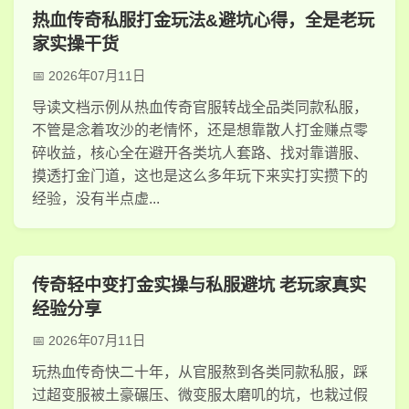
热血传奇私服打金玩法&避坑心得，全是老玩
家实操干货
2026年07月11日
导读文档示例从热血传奇官服转战全品类同款私服，
不管是念着攻沙的老情怀，还是想靠散人打金赚点零
碎收益，核心全在避开各类坑人套路、找对靠谱服、
摸透打金门道，这也是这么多年玩下来实打实攒下的
经验，没有半点虚...
传奇轻中变打金实操与私服避坑 老玩家真实
经验分享
2026年07月11日
玩热血传奇快二十年，从官服熬到各类同款私服，踩
过超变服被土豪碾压、微变服太磨叽的坑，也栽过假